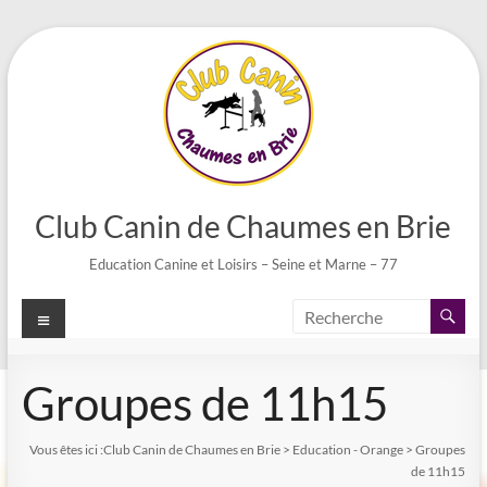
Aller
au
contenu
Club Canin de Chaumes en Brie
Education Canine et Loisirs – Seine et Marne – 77
Menu
Groupes de 11h15
Vous êtes ici :
Club Canin de Chaumes en Brie
>
Education - Orange
>
Groupes
de 11h15