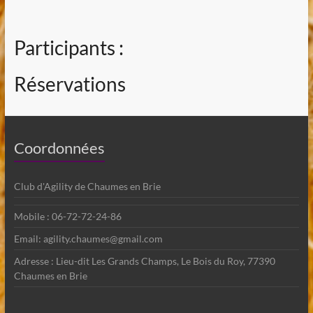
Participants :
Réservations
Coordonnées
Club d'Agility de Chaumes en Brie
Mobile : 06-72-72-24-86
Email: agility.chaumes@gmail.com
Adresse : Lieu-dit Les Grands Champs, Le Bois du Roy, 77390
Chaumes en Brie