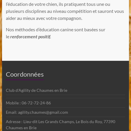
l’éducation de votre chien, ils pratiquent tous une ou
plusieurs disciplines au niveau compétition et sauront vous
aider au mieux avec votre compagnon.
Nos méthodes d’éducation canine sont basées sur
le
renforcement positif.
Coordonnées
Club d'Agility de Chaumes en Brie
Mobile : 06-72-72-24-86
Email: agility.chaumes@gmail.com
Adresse : Lieu-dit Les Grands Champs, Le Bois du Roy, 77390
Chaumes en Brie