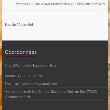
Vous êtes ici :
Club Canin de Chaumes en Brie
>
Organisation des cours
Pas de Mots-clef
Coordonnées
Club d'Agility de Chaumes en Brie
Mobile : 06-72-72-24-86
Email: agility.chaumes@gmail.com
Adresse : Lieu-dit Les Grands Champs, Le Bois du Roy, 77390
Chaumes en Brie