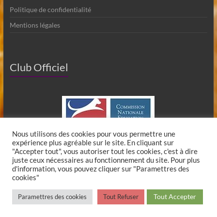
Politique de confidentialité
Mentions légales
Club Officiel
Nous utilisons des cookies pour vous permettre une
expérience plus agréable sur le site. En cliquant sur
"Accepter tout", vous autoriser tout les cookies, c'est à dire
juste ceux nécessaires au fonctionnement du site. Pour plus
d'information, vous pouvez cliquer sur "Paramettres des
cookies"
Copyright © 2026
Club Canin de Chaumes en Brie
. All rights reserved. Theme
Tout Accepter
Paramettres des cookies
Tout Refuser
Spacious
by ThemeGrill. Powered by:
WordPress
.