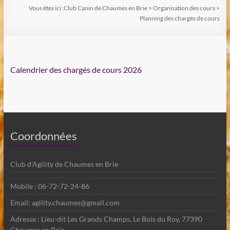
Vous êtes ici :
Club Canin de Chaumes en Brie
>
Organisation des cours
>
Planning des chargés de cours
Calendrier des chargés de cours 2026
Coordonnées
Club d'Agility de Chaumes en Brie
Mobile : 06-72-72-24-86
Email: agility.chaumes@gmail.com
Adresse : Lieu-dit Les Grands Champs, Le Bois du Roy, 77390
Chaumes en Brie