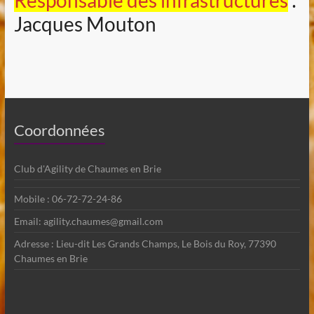
Responsable des infrastructures
:
Jacques Mouton
Coordonnées
Club d'Agility de Chaumes en Brie
Mobile : 06-72-72-24-86
Email: agility.chaumes@gmail.com
Adresse : Lieu-dit Les Grands Champs, Le Bois du Roy, 77390
Chaumes en Brie