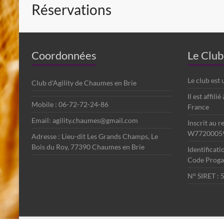
Réservations
Coordonnées
Le Club
Le club est
Club d'Agility de Chaumes en Brie
Il est affili
Mobile : 06-72-72-24-86
France
Email: agility.chaumes@gmail.com
Inscrit au r
W7720005
Adresse : Lieu-dit Les Grands Champs, Le
Bois du Roy, 77390 Chaumes en Brie
Identificat
Code Progag
N° SIRET :