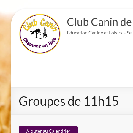
Aller
au
Club Canin de
contenu
Education Canine et Loisirs – Se
Groupes de 11h15
Ajouter au Calendrier