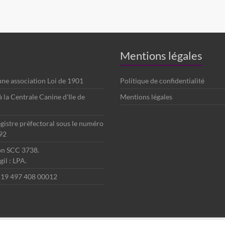
Mentions légales
 une association Loi de 1901
Politique de confidentialité
é à la Centrale Canine d'Ile de
Mentions légales
egistre préfectoral sous le numéro
92
ion SCC 3738.
il : LPA.
 519 497 408 00012