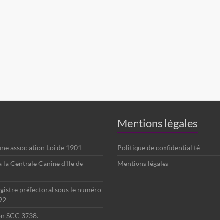
Mentions légales
 une association Loi de 1901
Politique de confidentialité
é à la Centrale Canine d'Ile de
Mentions légales
egistre préfectoral sous le numéro
92
ion SCC 3738.