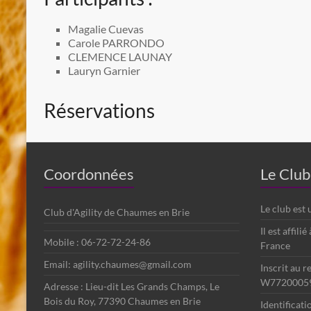
Magalie Cuevas
Carole PARRONDO
CLEMENCE LAUNAY
Lauryn Garnier
Réservations
Coordonnées
Le Club
Le club est
Club d'Agility de Chaumes en Brie
Il est affili
Mobile : 06-72-72-24-86
France
Email: agility.chaumes@gmail.com
Inscrit au r
W7720005
Adresse : Lieu-dit Les Grands Champs, Le
Bois du Roy, 77390 Chaumes en Brie
Identificat