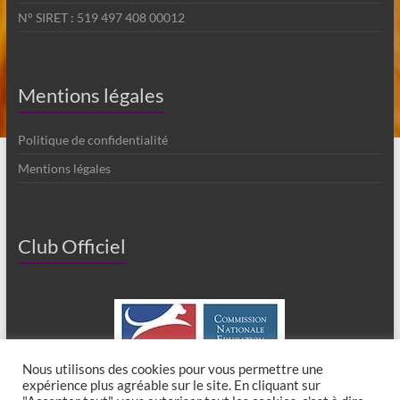
N° SIRET : 519 497 408 00012
Mentions légales
Politique de confidentialité
Mentions légales
Club Officiel
Nous utilisons des cookies pour vous permettre une
expérience plus agréable sur le site. En cliquant sur