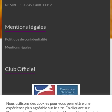
N° SIRET : 519 497 408 00012
Mentions légales
Politique de confidentialité
Mentions légales
Club Officiel
Nous utilisons des cookies pour vous permettre une
expérience plus agréable sur le site. En cliquant sur