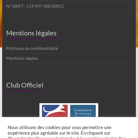
N° SIRET : 519 497 408 00012
Mentions légales
Politique de confidentialité
Mentions légales
Club Officiel
Nous utilisons des cookies pour vous permettre une
expérience plus agréable sur le site. En cliquant sur