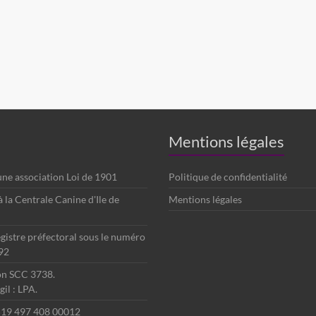
Mentions légales
 une association Loi de 1901
Politique de confidentialité
é à la Centrale Canine d'Ile de
Mentions légales
egistre préfectoral sous le numéro
92
ion SCC 3738.
il : LPA.
 519 497 408 00012