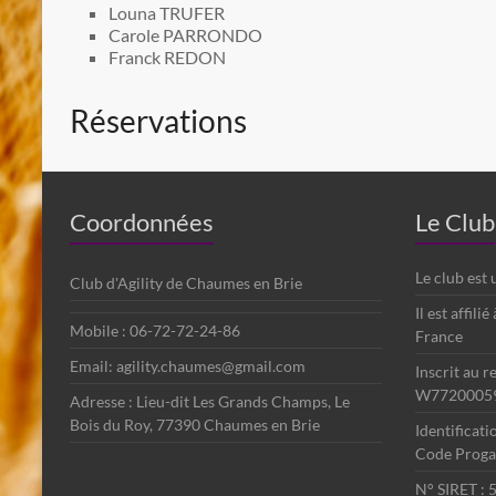
Louna TRUFER
Carole PARRONDO
Franck REDON
Réservations
Coordonnées
Le Club
Le club est
Club d'Agility de Chaumes en Brie
Il est affili
Mobile : 06-72-72-24-86
France
Email: agility.chaumes@gmail.com
Inscrit au r
W7720005
Adresse : Lieu-dit Les Grands Champs, Le
Bois du Roy, 77390 Chaumes en Brie
Identificat
Code Progag
N° SIRET :