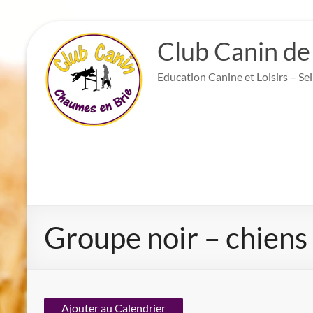
Aller
au
Club Canin de
contenu
Education Canine et Loisirs – Se
Groupe noir – chiens
Ajouter au Calendrier