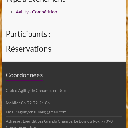
Agility - Compétition
Participants :
Réservations
Coordonnées
Club d'Agility de Chaumes en Brie
Mobile : 06-72-72-24-86
Email: agility.chaumes@gmail.com
Adresse : Lieu-dit Les Grands Champs, Le Bois du Roy, 77390
Chaumes en Brie