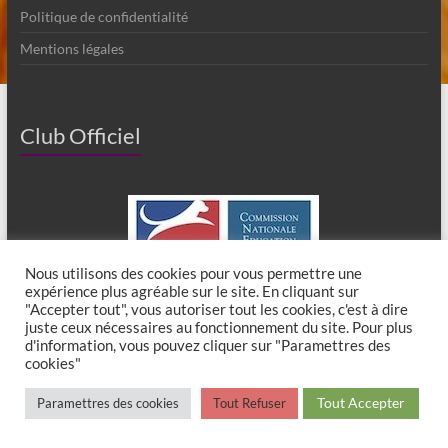
Politique de confidentialité
Mentions légales
Club Officiel
Nous utilisons des cookies pour vous permettre une
expérience plus agréable sur le site. En cliquant sur
"Accepter tout", vous autoriser tout les cookies, c'est à dire
juste ceux nécessaires au fonctionnement du site. Pour plus
d'information, vous pouvez cliquer sur "Paramettres des
cookies"
Copyright © 2026
Club Canin de Chaumes en Brie
. All rights reserved. Theme
Tout Accepter
Paramettres des cookies
Tout Refuser
Spacious
by ThemeGrill. Powered by:
WordPress
.