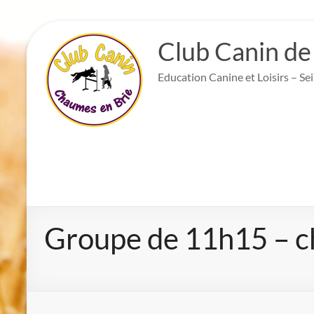
Aller
au
Club Canin de
contenu
Education Canine et Loisirs – Se
Groupe de 11h15 – c