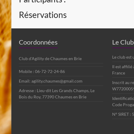
Réservations
Coordonnées
Le Club
Le club est
Club d'Agility de Chaumes en Brie
Il est affili
Mobile : 06-72-72-24-86
France
Email: agility.chaumes@gmail.com
Inscrit au r
W7720005
Adresse : Lieu-dit Les Grands Champs, Le
Bois du Roy, 77390 Chaumes en Brie
Identificat
Code Progag
N° SIRET :