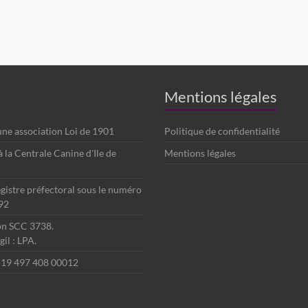
Mentions légales
 une association Loi de 1901
Politique de confidentialité
é à la Centrale Canine d'Ile de
Mentions légales
egistre préfectoral sous le numéro
92
ion SCC 3738.
il : LPA.
 519 497 408 00012