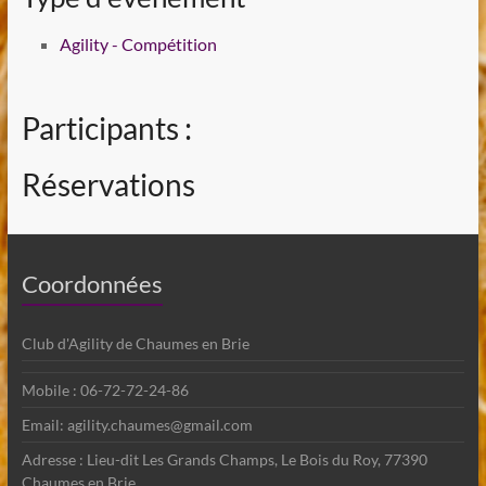
Agility - Compétition
Participants :
Réservations
Coordonnées
Club d'Agility de Chaumes en Brie
Mobile : 06-72-72-24-86
Email: agility.chaumes@gmail.com
Adresse : Lieu-dit Les Grands Champs, Le Bois du Roy, 77390
Chaumes en Brie