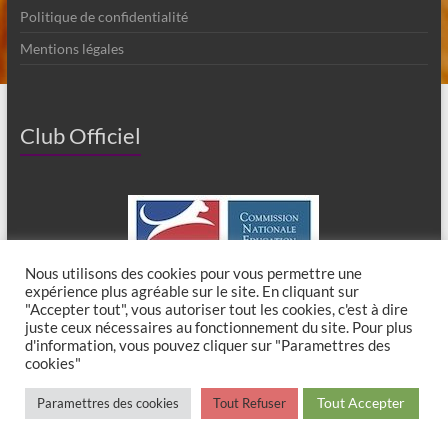
Politique de confidentialité
Mentions légales
Club Officiel
Nous utilisons des cookies pour vous permettre une
expérience plus agréable sur le site. En cliquant sur
"Accepter tout", vous autoriser tout les cookies, c'est à dire
juste ceux nécessaires au fonctionnement du site. Pour plus
d'information, vous pouvez cliquer sur "Paramettres des
cookies"
Copyright © 2026
Club Canin de Chaumes en Brie
. All rights reserved. Theme
Tout Accepter
Paramettres des cookies
Tout Refuser
Spacious
by ThemeGrill. Powered by:
WordPress
.