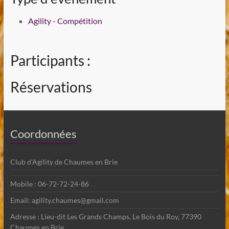
Agility - Compétition
Participants :
Réservations
Coordonnées
Club d'Agility de Chaumes en Brie
Mobile : 06-72-72-24-86
Email: agility.chaumes@gmail.com
Adresse : Lieu-dit Les Grands Champs, Le Bois du Roy, 77390
Chaumes en Brie