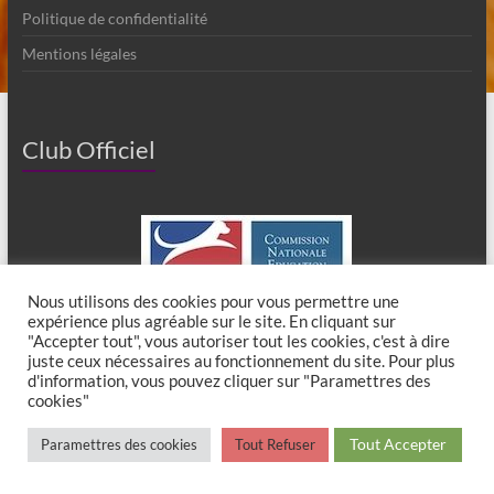
Politique de confidentialité
Mentions légales
Club Officiel
Nous utilisons des cookies pour vous permettre une
expérience plus agréable sur le site. En cliquant sur
"Accepter tout", vous autoriser tout les cookies, c'est à dire
juste ceux nécessaires au fonctionnement du site. Pour plus
d'information, vous pouvez cliquer sur "Paramettres des
cookies"
Copyright © 2026
Club Canin de Chaumes en Brie
. All rights reserved. Theme
Tout Accepter
Paramettres des cookies
Tout Refuser
Spacious
by ThemeGrill. Powered by:
WordPress
.