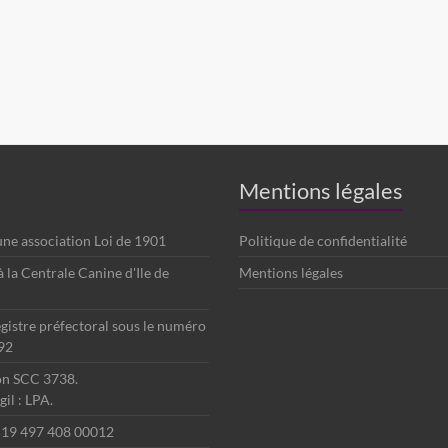
Mentions légales
 une association Loi de 1901
Politique de confidentialité
é à la Centrale Canine d'Ile de
Mentions légales
egistre préfectoral sous le numéro
92
ion SCC 3738.
il : LPA.
 519 497 408 00012