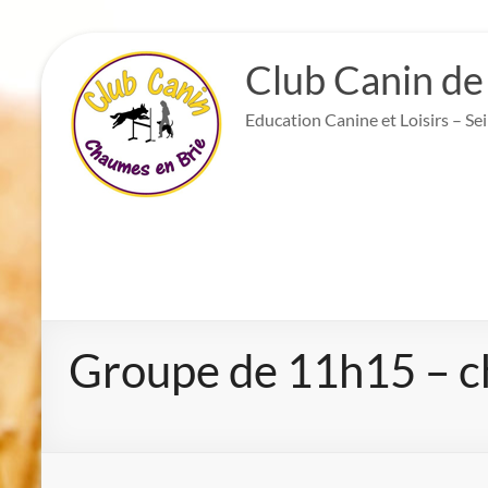
Aller
au
Club Canin de
contenu
Education Canine et Loisirs – Se
Groupe de 11h15 – c