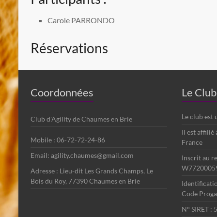
Carole PARRONDO
Réservations
Coordonnées
Le Club
Le club est
Club d'Agility de Chaumes en Brie
Il est affili
Mobile : 06-72-72-24-86
France
Email: agility.chaumes@gmail.com
Inscrit au r
W7720005
Adresse : Lieu-dit Les Grands Champs, Le
Bois du Roy, 77390 Chaumes en Brie
Identificat
Code Progag
N° SIRET :