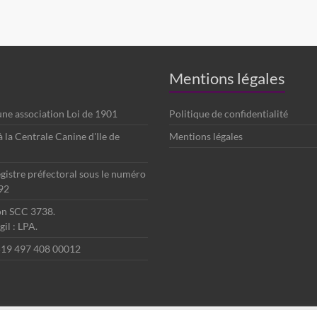
Mentions légales
 une association Loi de 1901
Politique de confidentialité
é à la Centrale Canine d'Ile de
Mentions légales
egistre préfectoral sous le numéro
92
ion SCC 3738.
il : LPA.
 519 497 408 00012