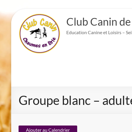
Aller
au
Club Canin de
contenu
Education Canine et Loisirs – Se
Groupe blanc – adult
Ajouter au Calendrier