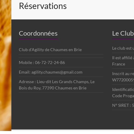
Réservations
Coordonnées
Le Club
Le club est
Club d'Agility de Chaumes en Brie
Il est affili
Mobile : 06-72-72-24-86
France
Email: agility.chaumes@gmail.com
Inscrit au r
W7720005
Adresse : Lieu-dit Les Grands Champs, Le
Bois du Roy, 77390 Chaumes en Brie
Identificat
Code Progag
N° SIRET :