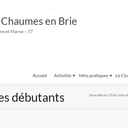
 Chaumes en Brie
ine et Marne – 77
Accueil
Activités
Infos pratiques
Le Cl
es débutants
Vous êtes ici :
Club Canin d