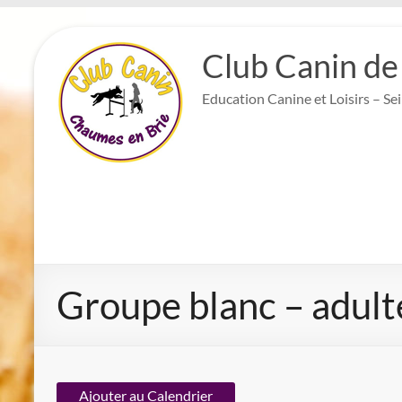
Aller
au
Club Canin de
contenu
Education Canine et Loisirs – Se
Groupe blanc – adult
Ajouter au Calendrier