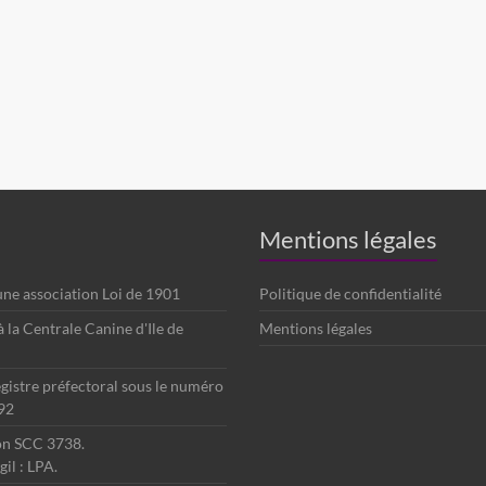
Mentions légales
 une association Loi de 1901
Politique de confidentialité
é à la Centrale Canine d'Ile de
Mentions légales
egistre préfectoral sous le numéro
92
ion SCC 3738.
il : LPA.