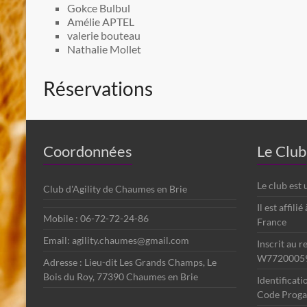
Gokce Bulbul
Amélie APTEL
valerie bouteau
Nathalie Mollet
Réservations
Coordonnées
Le Club
Le club est
Club d'Agility de Chaumes en Brie
Il est affili
Mobile : 06-72-72-24-86
France
Email: agility.chaumes@gmail.com
Inscrit au r
W7720005
Adresse : Lieu-dit Les Grands Champs, Le
Bois du Roy, 77390 Chaumes en Brie
Identificat
Code Progag