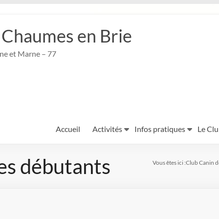
 Chaumes en Brie
ine et Marne – 77
Accueil
Activités
Infos pratiques
Le Cl
es débutants
Vous êtes ici :
Club Canin d