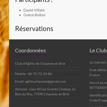
David Villate
Gokce Bulbul
Réservations
Coordonnées
Le Club
Le club est
Club d'Agility de Chaumes en Brie
Il est affili
Mobile : 06-72-72-24-86
France
Email: agility.chaumes@gmail.com
Inscrit au r
W7720005
Adresse : Lieu-dit Les Grands Champs, Le
Bois du Roy, 77390 Chaumes en Brie
Identificat
Code Progag