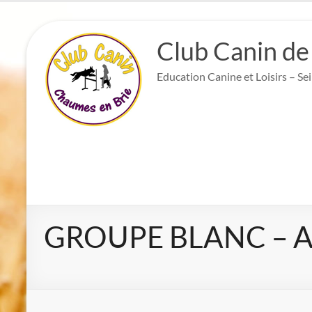
Aller
au
Club Canin de
contenu
Education Canine et Loisirs – Se
GROUPE BLANC – Ad