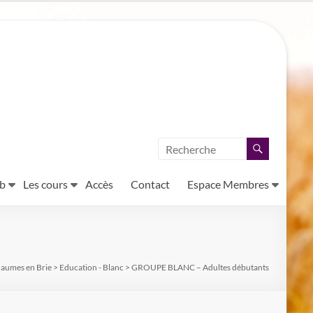
ub
Les cours
Accès
Contact
Espace Membres
haumes en Brie
>
Education - Blanc
>
GROUPE BLANC – Adultes débutants