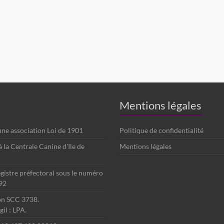
Mentions légales
 une association Loi de 1901
Politique de confidentialité
é à la Centrale Canine d'Ile de
Mentions légales
egistre préfectoral sous le numéro
92
ion SCC 3738.
il : LPA.