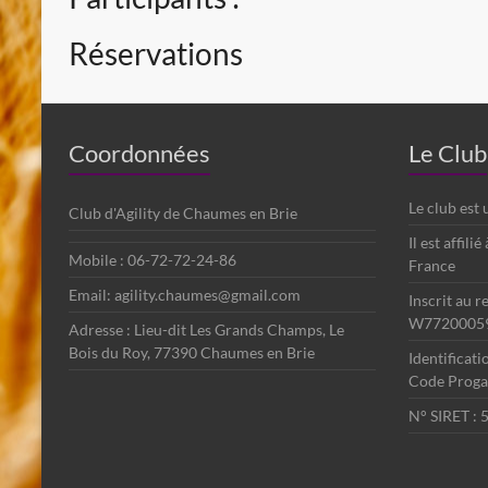
Réservations
Coordonnées
Le Club
Le club est
Club d'Agility de Chaumes en Brie
Il est affili
Mobile : 06-72-72-24-86
France
Email: agility.chaumes@gmail.com
Inscrit au r
W7720005
Adresse : Lieu-dit Les Grands Champs, Le
Bois du Roy, 77390 Chaumes en Brie
Identificat
Code Progag
N° SIRET :