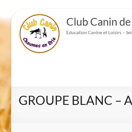
Aller
au
Club Canin de
contenu
Education Canine et Loisirs – Se
GROUPE BLANC – Ad