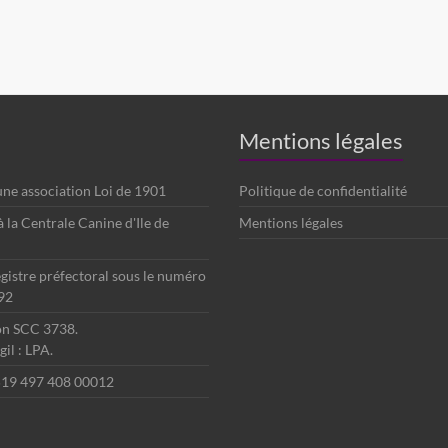
Mentions légales
 une association Loi de 1901
Politique de confidentialité
é à la Centrale Canine d'Ile de
Mentions légales
egistre préfectoral sous le numéro
92
ion SCC 3738.
il : LPA.
 519 497 408 00012