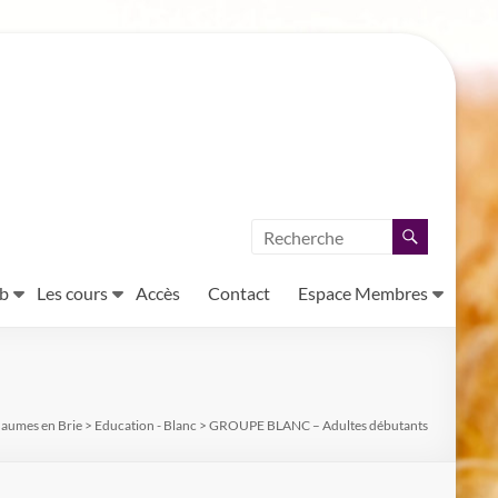
ub
Les cours
Accès
Contact
Espace Membres
haumes en Brie
>
Education - Blanc
>
GROUPE BLANC – Adultes débutants