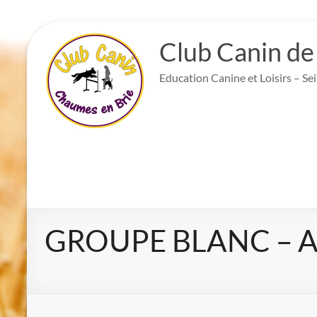
Aller
au
Club Canin de
contenu
Education Canine et Loisirs – Se
GROUPE BLANC – Ad