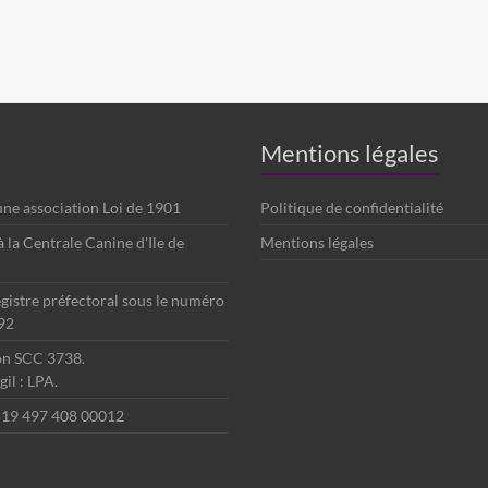
Mentions légales
 une association Loi de 1901
Politique de confidentialité
é à la Centrale Canine d'Ile de
Mentions légales
egistre préfectoral sous le numéro
92
ion SCC 3738.
il : LPA.
 519 497 408 00012