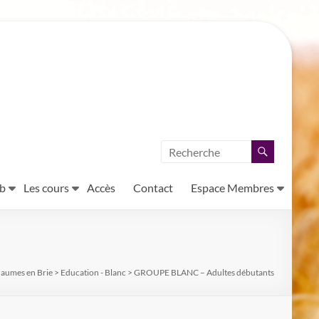
ub
Les cours
Accès
Contact
Espace Membres
haumes en Brie
>
Education - Blanc
>
GROUPE BLANC – Adultes débutants