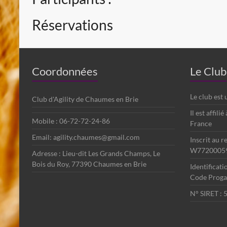
Réservations
Coordonnées
Le Club
Le club est
Club d'Agility de Chaumes en Brie
Il est affili
Mobile : 06-72-72-24-86
France
Email: agility.chaumes@gmail.com
Inscrit au r
W7720005
Adresse : Lieu-dit Les Grands Champs, Le
Bois du Roy, 77390 Chaumes en Brie
Identificat
Code Progag
N° SIRET :