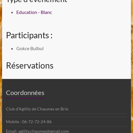
Education - Blanc
Participants :
Gokce Bulbul
Réservations
Coordonnées
Club d'Agility de Chaumes en Brie
Mobile : 06-72-72-24-86
Email: agility.chaumes@gmail.com