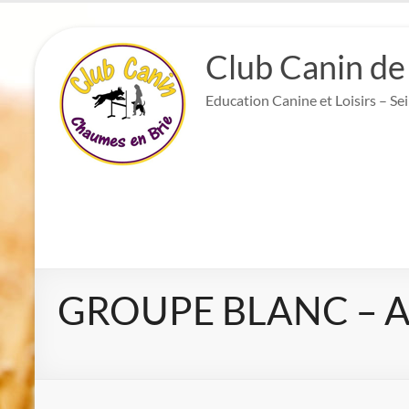
Aller
au
Club Canin de
contenu
Education Canine et Loisirs – Se
GROUPE BLANC – Ad