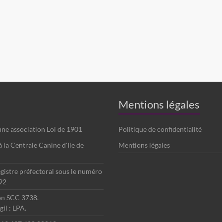
Mentions légales
 une association Loi de 1901
Politique de confidentialité
é à la Centrale Canine d'Ile de
Mentions légales
egistre préfectoral sous le numéro
92
ion SCC 3738.
il : LPA.