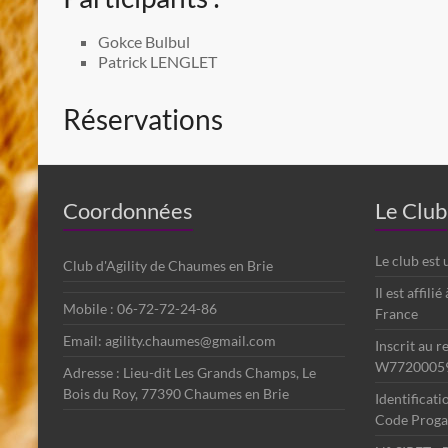
Gokce Bulbul
Patrick LENGLET
Réservations
Coordonnées
Le Club
Le club est
Club d'Agility de Chaumes en Brie
Il est affili
Mobile : 06-72-72-24-86
France
Email: agility.chaumes@gmail.com
Inscrit au r
W7720005
Adresse : Lieu-dit Les Grands Champs, Le
Bois du Roy, 77390 Chaumes en Brie
Identificat
Code Progag