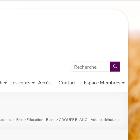
ub
Les cours
Accès
Contact
Espace Membres
haumes en Brie
>
Education - Blanc
>
GROUPE BLANC – Adultes débutants