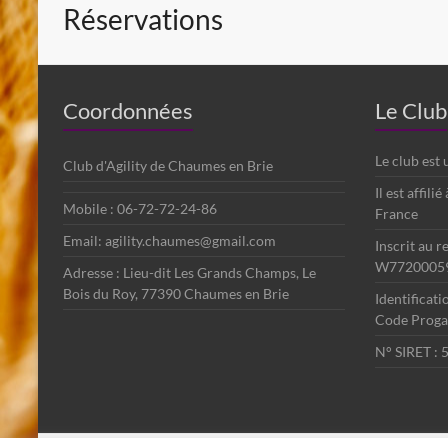
Réservations
Coordonnées
Le Club
Le club est
Club d'Agility de Chaumes en Brie
Il est affili
Mobile : 06-72-72-24-86
France
Email: agility.chaumes@gmail.com
Inscrit au r
W7720005
Adresse : Lieu-dit Les Grands Champs, Le
Bois du Roy, 77390 Chaumes en Brie
Identificat
Code Progag
N° SIRET :