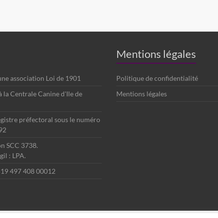
Mentions légales
 une association Loi de 1901
Politique de confidentialité
é à la Centrale Canine d'Ile de
Mentions légales
egistre préfectoral sous le numéro
92
ion SCC 3738.
il : LPA.
 519 497 408 00012