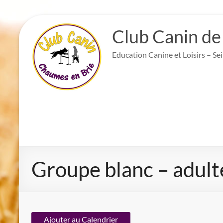
Aller
au
Club Canin de
contenu
Education Canine et Loisirs – Se
Groupe blanc – adult
Ajouter au Calendrier