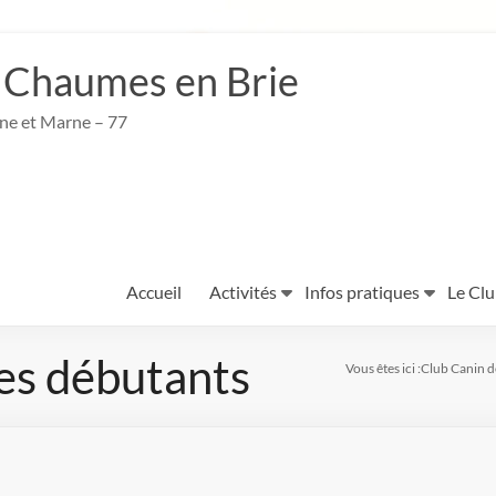
 Chaumes en Brie
ine et Marne – 77
Accueil
Activités
Infos pratiques
Le Cl
es débutants
Vous êtes ici :
Club Canin d