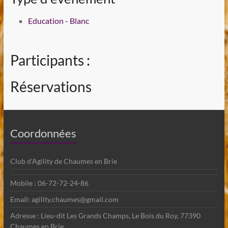
Education - Blanc
Participants :
Réservations
Coordonnées
Club d'Agility de Chaumes en Brie
Mobile : 06-72-72-24-86
Email: agility.chaumes@gmail.com
Adresse : Lieu-dit Les Grands Champs, Le Bois du Roy, 77390
Chaumes en Brie