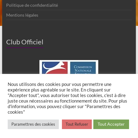
Politique de confidentialité
Mentions légales
Club Officiel
Nous utilisons des cookies pour vous permettre une
expérience plus agréable sur le site. En cliquant sur
"Accepter tout", vous autoriser tout les cookies, c'est à dire
juste ceux nécessaires au fonctionnement du site. Pour plus
d'information, vous pouvez cliquer sur "Paramettres des
cookies"
Copyright © 2026
Club Canin de Chaumes en Brie
. All rights reserved. Theme
Tout Accepter
Paramettres des cookies
Tout Refuser
Spacious
by ThemeGrill. Powered by:
WordPress
.