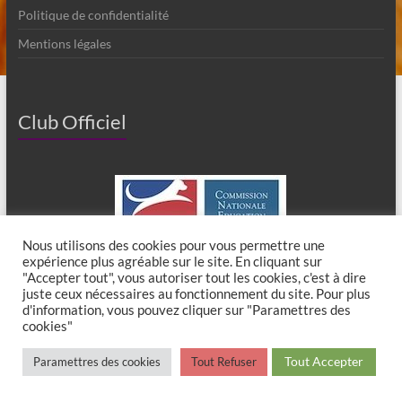
Politique de confidentialité
Mentions légales
Club Officiel
Nous utilisons des cookies pour vous permettre une
expérience plus agréable sur le site. En cliquant sur
"Accepter tout", vous autoriser tout les cookies, c'est à dire
juste ceux nécessaires au fonctionnement du site. Pour plus
d'information, vous pouvez cliquer sur "Paramettres des
cookies"
Copyright © 2026
Club Canin de Chaumes en Brie
. All rights reserved. Theme
Tout Accepter
Paramettres des cookies
Tout Refuser
Spacious
by ThemeGrill. Powered by:
WordPress
.