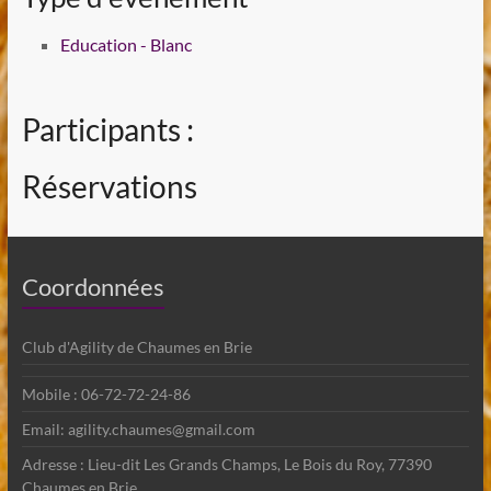
Education - Blanc
Participants :
Réservations
Coordonnées
Club d'Agility de Chaumes en Brie
Mobile : 06-72-72-24-86
Email: agility.chaumes@gmail.com
Adresse : Lieu-dit Les Grands Champs, Le Bois du Roy, 77390
Chaumes en Brie