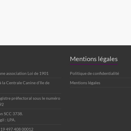
Mentions légales
 une association Loi de 1901
Politique de confidentialité
é à la Centrale Canine d'Ile de
Mentions légales
egistre préfectoral sous le numéro
92
ion SCC 3738.
il : LPA.
 519 497 408 00012