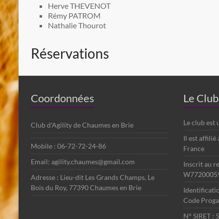
Herve THEVENOT
Rémy PATROM
Nathalie Thourot
Réservations
Coordonnées
Le Club
Le club est
Club d'Agility de Chaumes en Brie
Il est affili
Mobile : 06-72-72-24-86
France
Email: agility.chaumes@gmail.com
Inscrit au r
W7720005
Adresse : Lieu-dit Les Grands Champs, Le
Bois du Roy, 77390 Chaumes en Brie
Identificat
Code Progag
N° SIRET :