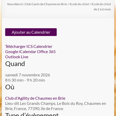
Vous êtes ici :
Club Canin de Chaumes en Brie
>
Ecole du chiot
>
Ecole du chiot
de 2 à 6 mois
Ajouter au Calendrier
Télécharger ICS
Calendrier
Google
iCalendar
Office 365
Outlook Live
Quand
samedi 7 novembre 2026
8 h 30 min - 9 h 20 min
Où
Club d'Agility de Chaumes en Brie
Lieu-dit Les Grands Champs, Le Bois du Roy, Chaumes en
Brie, France, 77390, île de France
Type d’évènement