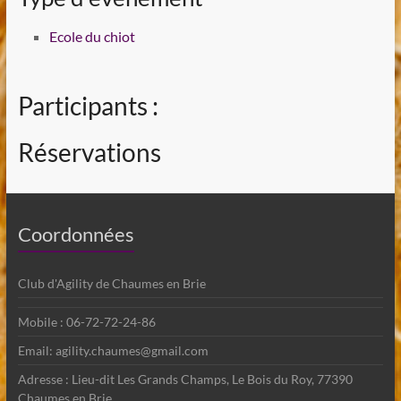
Ecole du chiot
Participants :
Réservations
Coordonnées
Club d'Agility de Chaumes en Brie
Mobile : 06-72-72-24-86
Email: agility.chaumes@gmail.com
Adresse : Lieu-dit Les Grands Champs, Le Bois du Roy, 77390
Chaumes en Brie