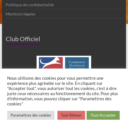
Politique de confidentialité
Mentions légales
Club Officiel
Nous utilisons des cookies pour vous permettre une
expérience plus agréable sur le site. En cliquant sur
"Accepter tout", vous autoriser tout les cookies, c'est à dire
juste ceux nécessaires au fonctionnement du site. Pour plus
d'information, vous pouvez cliquer sur "Paramettres des
cookies"
Copyright © 2026
Club Canin de Chaumes en Brie
. All rights reserved. Theme
Tout Accepter
Paramettres des cookies
Tout Refuser
Spacious
by ThemeGrill. Powered by:
WordPress
.