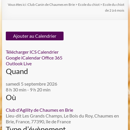
Vous êtes ici :
Club Canin de Chaumes en Brie
>
Ecole du chiot
>
Ecole du chiot
de 2 à 6 mois
Ajouter au Calendrier
Télécharger ICS
Calendrier
Google
iCalendar
Office 365
Outlook Live
Quand
samedi 5 septembre 2026
8 h 30 min - 9 h 20 min
Où
Club d'Agility de Chaumes en Brie
Lieu-dit Les Grands Champs, Le Bois du Roy, Chaumes en
Brie, France, 77390, île de France
Type d’évènement