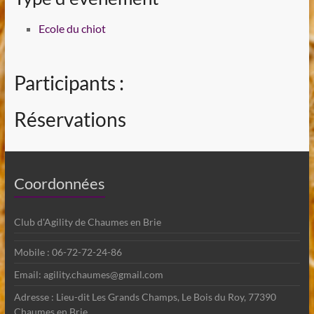
Ecole du chiot
Participants :
Réservations
Coordonnées
Club d'Agility de Chaumes en Brie
Mobile : 06-72-72-24-86
Email: agility.chaumes@gmail.com
Adresse : Lieu-dit Les Grands Champs, Le Bois du Roy, 77390
Chaumes en Brie