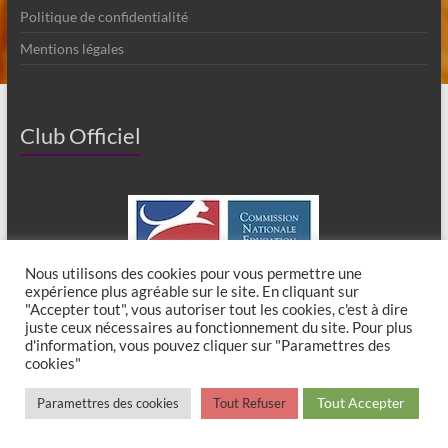
Politique de confidentialité
Mentions légales
Club Officiel
Nous utilisons des cookies pour vous permettre une
expérience plus agréable sur le site. En cliquant sur
"Accepter tout", vous autoriser tout les cookies, c'est à dire
juste ceux nécessaires au fonctionnement du site. Pour plus
d'information, vous pouvez cliquer sur "Paramettres des
cookies"
Copyright © 2026
Club Canin de Chaumes en Brie
. All rights reserved. Theme
Tout Accepter
Paramettres des cookies
Tout Refuser
Spacious
by ThemeGrill. Powered by:
WordPress
.