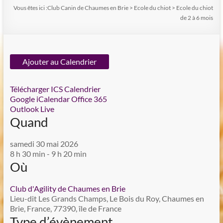
Vous êtes ici :
Club Canin de Chaumes en Brie
>
Ecole du chiot
>
Ecole du chiot
de 2 à 6 mois
Ajouter au Calendrier
Télécharger ICS
Calendrier
Google
iCalendar
Office 365
Outlook Live
Quand
samedi 30 mai 2026
8 h 30 min - 9 h 20 min
Où
Club d'Agility de Chaumes en Brie
Lieu-dit Les Grands Champs, Le Bois du Roy, Chaumes en
Brie, France, 77390, île de France
Type d’évènement