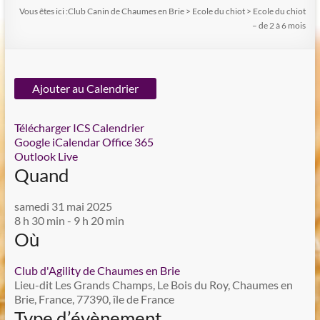
Vous êtes ici :
Club Canin de Chaumes en Brie
>
Ecole du chiot
>
Ecole du chiot
– de 2 à 6 mois
Ajouter au Calendrier
Télécharger ICS
Calendrier
Google
iCalendar
Office 365
Outlook Live
Quand
samedi 31 mai 2025
8 h 30 min - 9 h 20 min
Où
Club d'Agility de Chaumes en Brie
Lieu-dit Les Grands Champs, Le Bois du Roy, Chaumes en
Brie, France, 77390, île de France
Type d’évènement