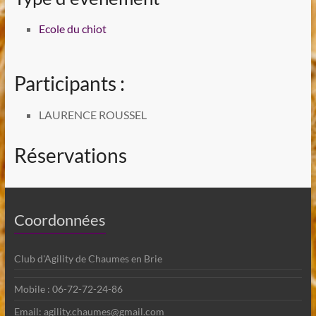
Ecole du chiot
Participants :
LAURENCE ROUSSEL
Réservations
Coordonnées
Club d'Agility de Chaumes en Brie
Mobile : 06-72-72-24-86
Email: agility.chaumes@gmail.com