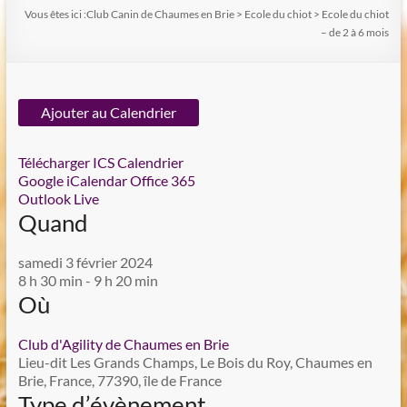
Vous êtes ici :
Club Canin de Chaumes en Brie
>
Ecole du chiot
>
Ecole du chiot
– de 2 à 6 mois
Ajouter au Calendrier
Télécharger ICS
Calendrier
Google
iCalendar
Office 365
Outlook Live
Quand
samedi 3 février 2024
8 h 30 min - 9 h 20 min
Où
Club d'Agility de Chaumes en Brie
Lieu-dit Les Grands Champs, Le Bois du Roy, Chaumes en
Brie, France, 77390, île de France
Type d’évènement