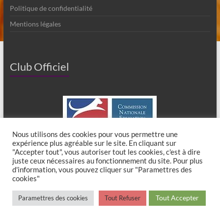
Politique de confidentialité
Mentions légales
Club Officiel
Nous utilisons des cookies pour vous permettre une
expérience plus agréable sur le site. En cliquant sur
"Accepter tout", vous autoriser tout les cookies, c'est à dire
juste ceux nécessaires au fonctionnement du site. Pour plus
d'information, vous pouvez cliquer sur "Paramettres des
cookies"
Copyright © 2026
Club Canin de Chaumes en Brie
. All rights reserved. Theme
Tout Accepter
Paramettres des cookies
Tout Refuser
Spacious
by ThemeGrill. Powered by:
WordPress
.