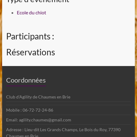
Ecole du chiot
Participants :
Réservations
Coordonnées
Club d'Agility de Chaumes en Brie
Mobile : 06-72-72-24-86
Email: agility.chaumes@gmail.com
Adresse : Lieu-dit Les Grands Champs, Le Bois du Roy, 77390
Chaumes en Brie