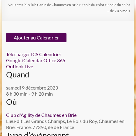
Vous êtes ici :
Club Canin de Chaumes en Brie
>
Ecole du chiot
>
Ecole du chiot
– de 2 à 6 mois
Ajouter au Calendrier
Télécharger ICS
Calendrier
Google
iCalendar
Office 365
Outlook Live
Quand
samedi 9 décembre 2023
8 h 30 min - 9 h 20 min
Où
Club d'Agility de Chaumes en Brie
Lieu-dit Les Grands Champs, Le Bois du Roy, Chaumes en
Brie, France, 77390, île de France
Type d’évènement