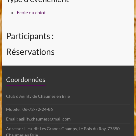
Ecole du chiot
Participants :
Réservations
Coordonnées
Club d'Agility de Chaumes en Brie
Mobile : 06-72-72-24-86
Email: agility.chaumes@gmail.com
Adresse : Lieu-dit Les Grands Champs, Le Bois du Roy, 77390
Chaumes en Brie