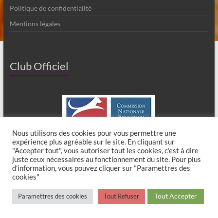
Politique de confidentialité
Mentions légales
Club Officiel
Nous utilisons des cookies pour vous permettre une
expérience plus agréable sur le site. En cliquant sur
"Accepter tout", vous autoriser tout les cookies, c'est à dire
juste ceux nécessaires au fonctionnement du site. Pour plus
d'information, vous pouvez cliquer sur "Paramettres des
cookies"
Copyright © 2026
Club Canin de Chaumes en Brie
. All rights reserved. Theme
Tout Accepter
Paramettres des cookies
Tout Refuser
Spacious
by ThemeGrill. Powered by:
WordPress
.