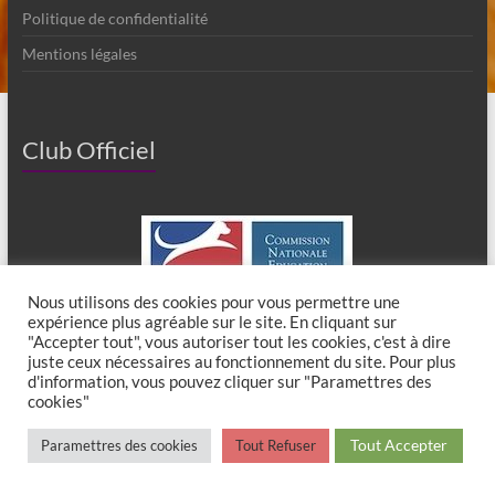
Politique de confidentialité
Mentions légales
Club Officiel
Nous utilisons des cookies pour vous permettre une
expérience plus agréable sur le site. En cliquant sur
"Accepter tout", vous autoriser tout les cookies, c'est à dire
juste ceux nécessaires au fonctionnement du site. Pour plus
d'information, vous pouvez cliquer sur "Paramettres des
cookies"
Copyright © 2026
Club Canin de Chaumes en Brie
. All rights reserved. Theme
Tout Accepter
Paramettres des cookies
Tout Refuser
Spacious
by ThemeGrill. Powered by:
WordPress
.