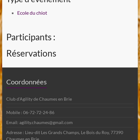
Ecole du chiot
Participants :
Réservations
Coordonnées
Club d'Agility de Chaumes en Brie
Mobile : 06-72-72-24-86
Email: agility.chaumes@gmail.com
Adresse : Lieu-dit Les Grands Champs, Le Bois du Roy, 77390
Chaumes en Brie