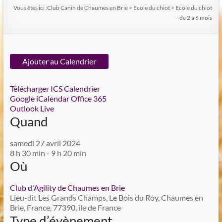
Vous êtes ici :
Club Canin de Chaumes en Brie
>
Ecole du chiot
>
Ecole du chiot
– de 2 à 6 mois
Ajouter au Calendrier
Télécharger ICS
Calendrier
Google
iCalendar
Office 365
Outlook Live
Quand
samedi 27 avril 2024
8 h 30 min - 9 h 20 min
Où
Club d'Agility de Chaumes en Brie
Lieu-dit Les Grands Champs, Le Bois du Roy, Chaumes en
Brie, France, 77390, île de France
Type d’évènement