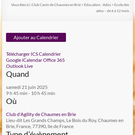
Vous êtes ici :
Club Canin de Chaumes en Brie
>
Education - Ados
>
Ecole des
ados – de 6 à 12 mois
Ajouter au Calendrier
Télécharger ICS
Calendrier
Google
iCalendar
Office 365
Outlook Live
Quand
samedi 21 juin 2025
9 h 45 min - 10 h 45 min
Où
Club d'Agility de Chaumes en Brie
Lieu-dit Les Grands Champs, Le Bois du Roy, Chaumes en
Brie, France, 77390, île de France
Type d’évènement