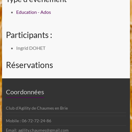
Education - Ados
Participants :
Ingrid DOHET
Réservations
Coordonnées
Club d'Agility de Chaumes en Brie
Mobile : 06-72-72-24-86
Email: agility.chaumes@gmail.com