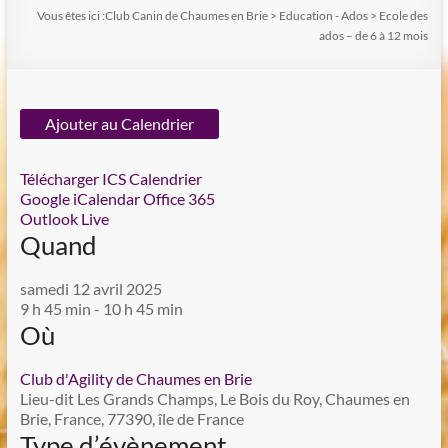
Vous êtes ici :
Club Canin de Chaumes en Brie
>
Education - Ados
>
Ecole des
ados – de 6 à 12 mois
Ajouter au Calendrier
Télécharger ICS
Calendrier
Google
iCalendar
Office 365
Outlook Live
Quand
samedi 12 avril 2025
9 h 45 min - 10 h 45 min
Où
Club d'Agility de Chaumes en Brie
Lieu-dit Les Grands Champs, Le Bois du Roy, Chaumes en
Brie, France, 77390, île de France
Type d’évènement