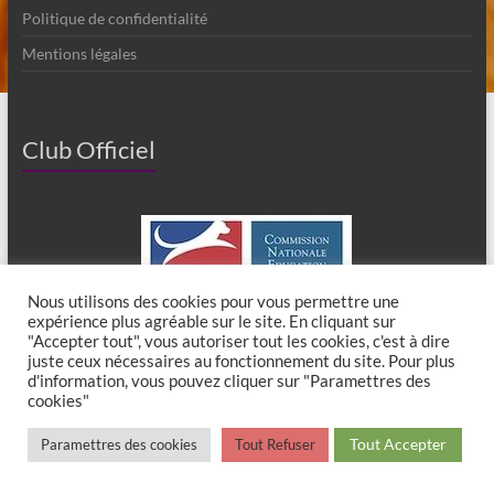
Politique de confidentialité
Mentions légales
Club Officiel
Nous utilisons des cookies pour vous permettre une
expérience plus agréable sur le site. En cliquant sur
"Accepter tout", vous autoriser tout les cookies, c'est à dire
juste ceux nécessaires au fonctionnement du site. Pour plus
d'information, vous pouvez cliquer sur "Paramettres des
cookies"
Copyright © 2026
Club Canin de Chaumes en Brie
. All rights reserved. Theme
Tout Accepter
Paramettres des cookies
Tout Refuser
Spacious
by ThemeGrill. Powered by:
WordPress
.