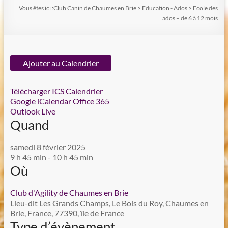
Vous êtes ici :
Club Canin de Chaumes en Brie
>
Education - Ados
>
Ecole des
ados – de 6 à 12 mois
Ajouter au Calendrier
Télécharger ICS
Calendrier
Google
iCalendar
Office 365
Outlook Live
Quand
samedi 8 février 2025
9 h 45 min - 10 h 45 min
Où
Club d'Agility de Chaumes en Brie
Lieu-dit Les Grands Champs, Le Bois du Roy, Chaumes en
Brie, France, 77390, île de France
Type d’évènement