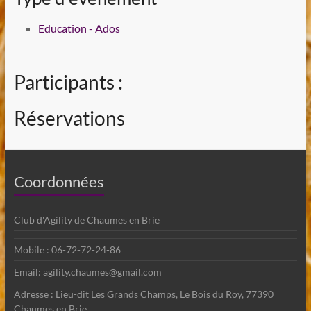
Education - Ados
Participants :
Réservations
Coordonnées
Club d'Agility de Chaumes en Brie
Mobile : 06-72-72-24-86
Email: agility.chaumes@gmail.com
Adresse : Lieu-dit Les Grands Champs, Le Bois du Roy, 77390
Chaumes en Brie