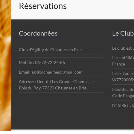
Réservations
Coordonnées
Le Club
Le club est
Club d'Agility de Chaumes en Brie
Il est affili
Mobile : 06-72-72-24-86
France
Email: agility.chaumes@gmail.com
Inscrit au r
W7720005
Adresse : Lieu-dit Les Grands Champs, Le
Bois du Roy, 77390 Chaumes en Brie
Identificat
Code Progag
N° SIRET :