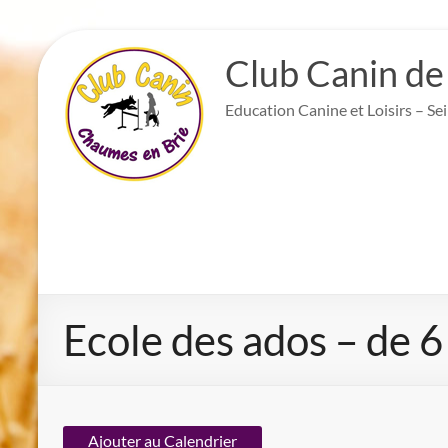
Aller
au
Club Canin de
contenu
Education Canine et Loisirs – Se
Ecole des ados – de 6
Ajouter au Calendrier