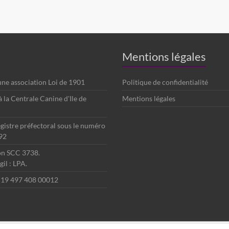
Mentions légales
 une association Loi de 1901
Politique de confidentialité
é à la Centrale Canine d'Ile de
Mentions légales
egistre préfectoral sous le numéro
92
ion SCC 3738.
il : LPA.
 519 497 408 00012