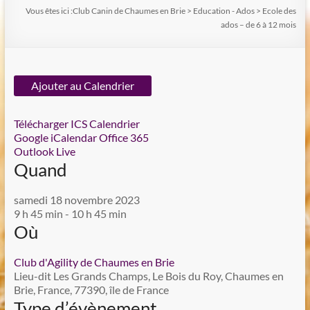
Vous êtes ici :
Club Canin de Chaumes en Brie
>
Education - Ados
>
Ecole des
ados – de 6 à 12 mois
Ajouter au Calendrier
Télécharger ICS
Calendrier
Google
iCalendar
Office 365
Outlook Live
Quand
samedi 18 novembre 2023
9 h 45 min - 10 h 45 min
Où
Club d'Agility de Chaumes en Brie
Lieu-dit Les Grands Champs, Le Bois du Roy, Chaumes en
Brie, France, 77390, île de France
Type d’évènement