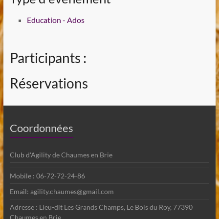
Education - Ados
Participants :
Réservations
Coordonnées
Club d'Agility de Chaumes en Brie
Mobile : 06-72-72-24-86
Email: agility.chaumes@gmail.com
Adresse : Lieu-dit Les Grands Champs, Le Bois du Roy, 77390
Chaumes en Brie