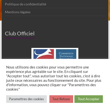
Politique de confidentialité
Mentions légales
Club Officiel
Nous utilisons des cookies pour vous permettre une
expérience plus agréable sur le site. En cliquant sur
"Accepter tout", vous autoriser tout les cookies, c'est à dire
juste ceux nécessaires au fonctionnement du site. Pour plus
d'information, vous pouvez cliquer sur "Paramettres des
cookies"
Copyright © 2026
Club Canin de Chaumes en Brie
. All rights reserved. Theme
Tout Accepter
Paramettres des cookies
Tout Refuser
Spacious
by ThemeGrill. Powered by:
WordPress
.