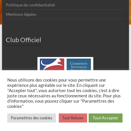
Politique de confidentialité
Mentions légales
Club Officiel
Nous utilisons des cookies pour vous permettre une
expérience plus agréable sur le site. En cliquant sur
"Accepter tout", vous autoriser tout les cookies, c'est à dire
juste ceux nécessaires au fonctionnement du site. Pour plus
d'information, vous pouvez cliquer sur "Paramettres des
cookies"
Copyright © 2026
Club Canin de Chaumes en Brie
. All rights reserved. Theme
Tout Accepter
Paramettres des cookies
Tout Refuser
Spacious
by ThemeGrill. Powered by:
WordPress
.