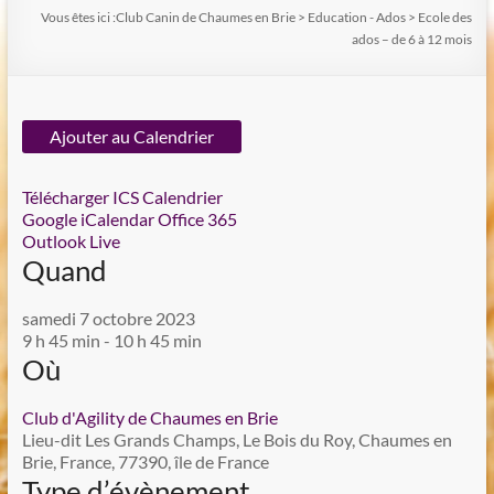
Vous êtes ici :
Club Canin de Chaumes en Brie
>
Education - Ados
>
Ecole des
ados – de 6 à 12 mois
Ajouter au Calendrier
Télécharger ICS
Calendrier
Google
iCalendar
Office 365
Outlook Live
Quand
samedi 7 octobre 2023
9 h 45 min - 10 h 45 min
Où
Club d'Agility de Chaumes en Brie
Lieu-dit Les Grands Champs, Le Bois du Roy, Chaumes en
Brie, France, 77390, île de France
Type d’évènement