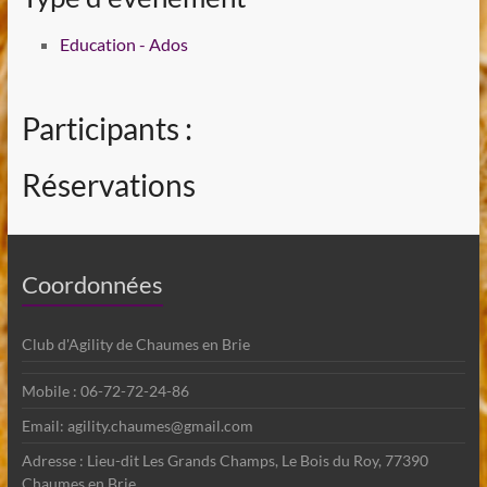
Education - Ados
Participants :
Réservations
Coordonnées
Club d'Agility de Chaumes en Brie
Mobile : 06-72-72-24-86
Email: agility.chaumes@gmail.com
Adresse : Lieu-dit Les Grands Champs, Le Bois du Roy, 77390
Chaumes en Brie