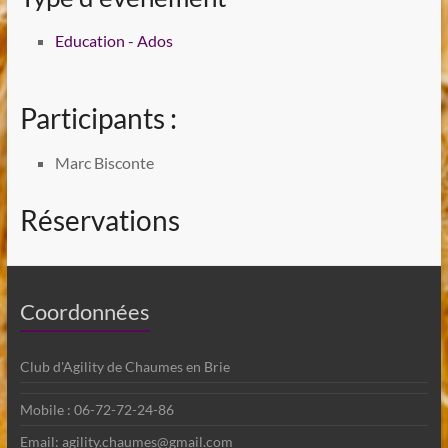
Education - Ados
Participants :
Marc Bisconte
Réservations
Coordonnées
Club d'Agility de Chaumes en Brie
Mobile : 06-72-72-24-86
Email: agility.chaumes@gmail.com