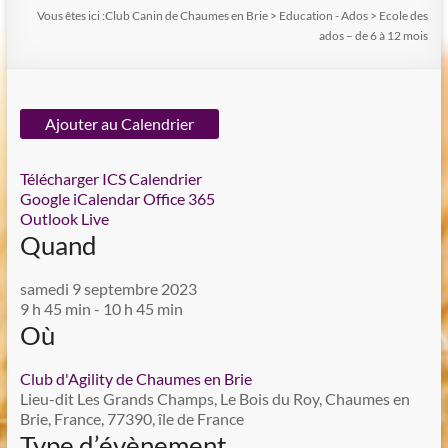
Vous êtes ici :
Club Canin de Chaumes en Brie
>
Education - Ados
>
Ecole des
ados – de 6 à 12 mois
Ajouter au Calendrier
Télécharger ICS
Calendrier
Google
iCalendar
Office 365
Outlook Live
Quand
samedi 9 septembre 2023
9 h 45 min - 10 h 45 min
Où
Club d'Agility de Chaumes en Brie
Lieu-dit Les Grands Champs, Le Bois du Roy, Chaumes en
Brie, France, 77390, île de France
Type d’évènement