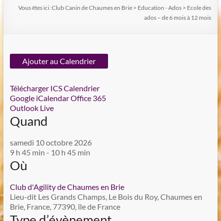
Vous êtes ici :
Club Canin de Chaumes en Brie
>
Education - Ados
>
Ecole des
ados – de 6 mois à 12 mois
Ajouter au Calendrier
Télécharger ICS
Calendrier
Google
iCalendar
Office 365
Outlook Live
Quand
samedi 10 octobre 2026
9 h 45 min - 10 h 45 min
Où
Club d'Agility de Chaumes en Brie
Lieu-dit Les Grands Champs, Le Bois du Roy, Chaumes en
Brie, France, 77390, île de France
Type d’évènement