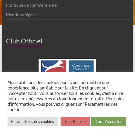
Politique de confidentialité
Mentions légales
Club Officiel
Nous utilisons des cookies pour vous permettre une
expérience plus agréable sur le site. En cliquant sur
"Accepter tout", vous autoriser tout les cookies, c'est à dire
juste ceux nécessaires au fonctionnement du site. Pour plus
d'information, vous pouvez cliquer sur "Paramettres des
cookies"
Copyright © 2026
Club Canin de Chaumes en Brie
. All rights reserved. Theme
Tout Accepter
Paramettres des cookies
Tout Refuser
Spacious
by ThemeGrill. Powered by:
WordPress
.