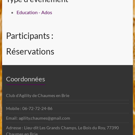
Education - Ados
Participants :
Réservations
Coordonnées
Club d'Agility de Chaumes en Brie
Mobile : 06-72-72-24-86
Email: agility.chaumes@gmail.com
Adresse : Lieu-dit Les Grands Champs, Le Bois du Roy, 77390
Chaumes en Brie