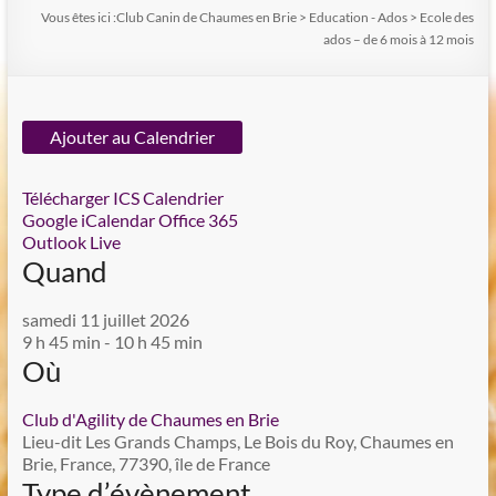
Vous êtes ici :
Club Canin de Chaumes en Brie
>
Education - Ados
>
Ecole des
ados – de 6 mois à 12 mois
Ajouter au Calendrier
Télécharger ICS
Calendrier
Google
iCalendar
Office 365
Outlook Live
Quand
samedi 11 juillet 2026
9 h 45 min - 10 h 45 min
Où
Club d'Agility de Chaumes en Brie
Lieu-dit Les Grands Champs, Le Bois du Roy, Chaumes en
Brie, France, 77390, île de France
Type d’évènement