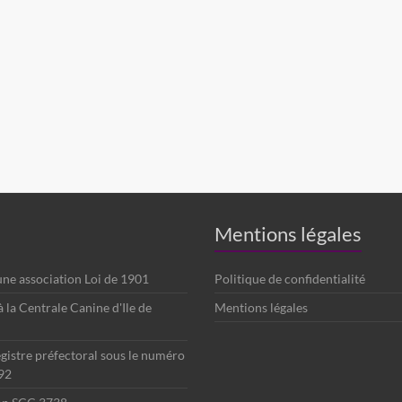
Mentions légales
 une association Loi de 1901
Politique de confidentialité
é à la Centrale Canine d'Ile de
Mentions légales
egistre préfectoral sous le numéro
92