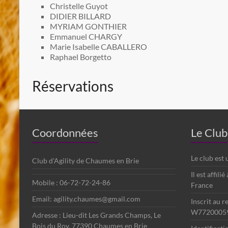
Christelle Guyot
DIDIER BILLARD
MYRIAM GONTHIER
Emmanuel CHARGY
Marie Isabelle CABALLERO
Raphael Borgetto
Réservations
Coordonnées
Le Club
Le club est
Club d'Agility de Chaumes en Brie
Il est affili
Mobile : 06-72-72-24-86
France
Email: agility.chaumes@gmail.com
Inscrit au r
W7720005
Adresse : Lieu-dit Les Grands Champs, Le
Bois du Roy, 77390 Chaumes en Brie