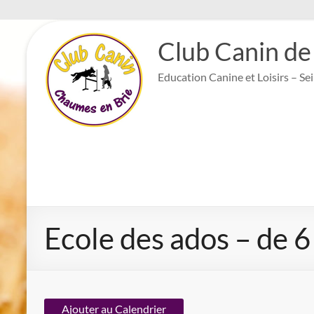
Aller
au
Club Canin de
contenu
Education Canine et Loisirs – Se
Ecole des ados – de 6
Ajouter au Calendrier