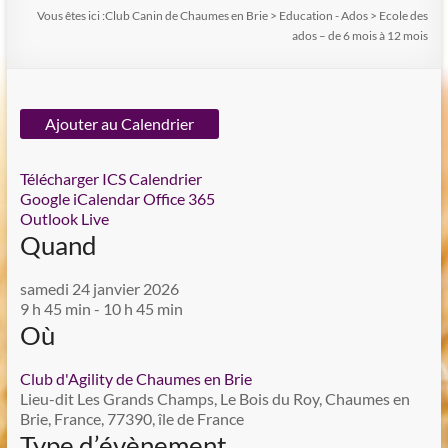
Vous êtes ici :
Club Canin de Chaumes en Brie
>
Education - Ados
>
Ecole des
ados – de 6 mois à 12 mois
Ajouter au Calendrier
Télécharger ICS
Calendrier
Google
iCalendar
Office 365
Outlook Live
Quand
samedi 24 janvier 2026
9 h 45 min - 10 h 45 min
Où
Club d'Agility de Chaumes en Brie
Lieu-dit Les Grands Champs, Le Bois du Roy, Chaumes en
Brie, France, 77390, île de France
Type d’évènement