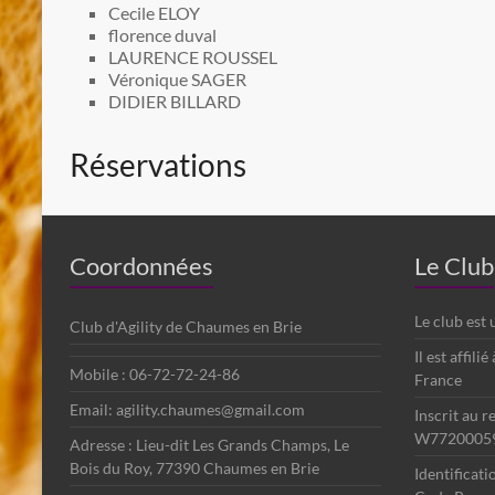
Cecile ELOY
florence duval
LAURENCE ROUSSEL
Véronique SAGER
DIDIER BILLARD
Réservations
Coordonnées
Le Club
Le club est
Club d'Agility de Chaumes en Brie
Il est affili
Mobile : 06-72-72-24-86
France
Email: agility.chaumes@gmail.com
Inscrit au r
W7720005
Adresse : Lieu-dit Les Grands Champs, Le
Bois du Roy, 77390 Chaumes en Brie
Identificat