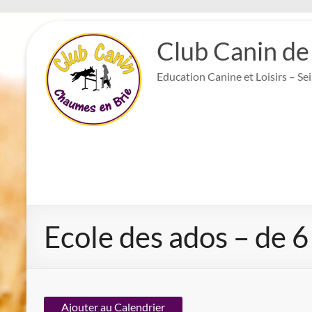
Aller
au
Club Canin de
contenu
Education Canine et Loisirs – Se
Ecole des ados – de 6
Ajouter au Calendrier