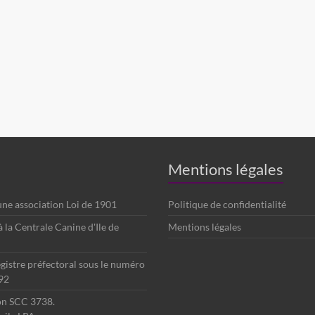
Mentions légales
 une association Loi de 1901
Politique de confidentialité
é à la Centrale Canine d'Ile de
Mentions légales
egistre préfectoral sous le numéro
92
ion SCC 3738.