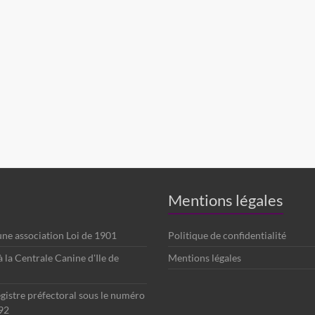
Mentions légales
 une association Loi de 1901
Politique de confidentialité
é à la Centrale Canine d'Ile de
Mentions légales
egistre préfectoral sous le numéro
92