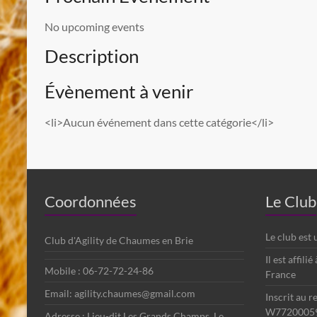
No upcoming events
Description
Évènement à venir
<li>Aucun événement dans cette catégorie</li>
Coordonnées
Le Club
Le club est
Club d'Agility de Chaumes en Brie
Il est affili
Mobile : 06-72-72-24-86
France
Email: agility.chaumes@gmail.com
Inscrit au r
W7720005
Adresse : Lieu-dit Les Grands Champs, Le