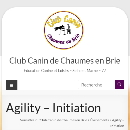
Aller
au
contenu
Club Canin de Chaumes en Brie
Education Canine et Loisirs – Seine et Marne – 77
Menu
Agility – Initiation
Vous êtes ici :
Club Canin de Chaumes en Brie
>
Évènements
>
Agility –
Initiation